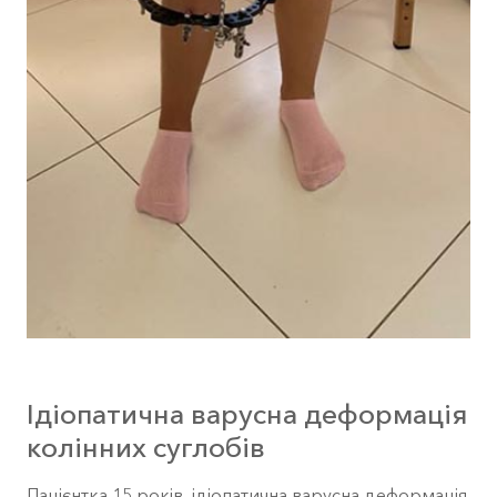
Ідіопатична варусна деформація
колінних суглобів
Пацієнтка 15 років, ідіопатична варусна деформація