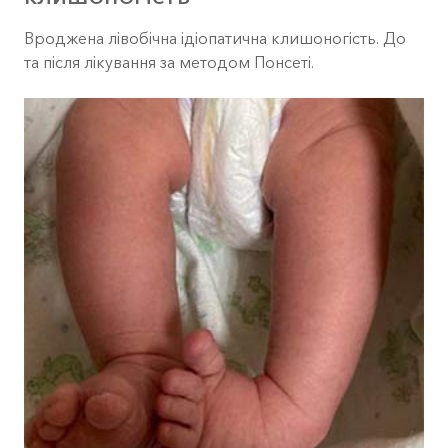
Вроджена лівобічна ідіопатична клишоногість. До
та після лікування за методом Понсеті.