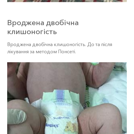
Вроджена двобічна
клишоногість
Вроджена двобічна клишоногість. До та після
лікування за методом Понсеті.