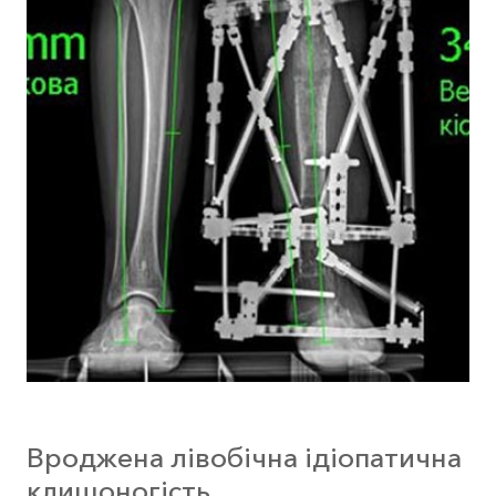
Вроджена лівобічна ідіопатична
клишоногість