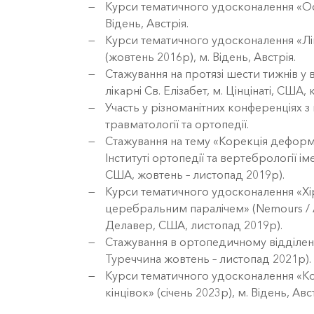
Курси тематичного удосконалення «Осн
Відень, Австрія.
Курси тематичного удосконалення «Ліку
(жовтень 2016р), м. Відень, Австрія.
Стажування на протязі шести тижнів у в
лікарні Св. Елізабет, м. Цінцінаті, США,
Участь у різноманітних конференціях 
травматології та ортопедії.
Стажування на тему «Корекція деформа
Інституті ортопедії та вертебрології ім
США, жовтень – листопад 2019р).
Курси тематичного удосконалення «Хір
церебральним паралічем» (Nemours / Alfr
Делавер, США, листопад 2019р).
Стажування в ортопедичному відділенні
Туреччина жовтень – листопад 2021р).
Курси тематичного удосконалення «К
кінцівок» (січень 2023р), м. Відень, Авст