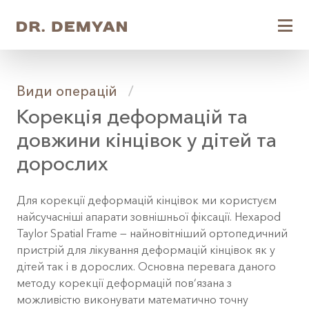
Види операцій
/
Корекція деформацій та
довжини кінцівок у дітей та
дорослих
Для корекції деформацій кінцівок ми користуєм
найсучасніші апарати зовнішньої фіксації. Hexapod
Taylor Spatial Frame — найновітніший ортопедичний
пристрій для лікування деформацій кінцівок як у
дітей так і в дорослих. Основна перевага даного
методу корекції деформацій пов‘язана з
можливістю виконувати математично точну