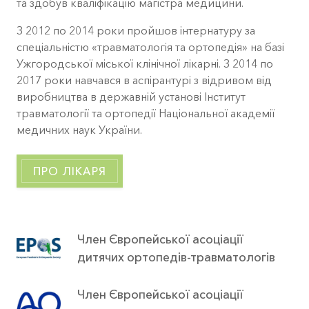
та здобув кваліфікацію магістра медицини.
З 2012 по 2014 роки пройшов iнтернатуру за
спецiальністю «травматологiя та ортопедiя» на базi
Ужгородської мiської клінічної лiкарнi. З 2014 по
2017 роки навчався в аспірантурі з відривом від
виробництва в державній установі Інститут
травматології та ортопедії Національної академії
медичних наук України.
ПРО ЛІКАРЯ
Член Європейської асоціації
дитячих ортопедів-травматологів
Член Європейської асоціації